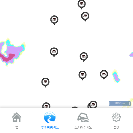
1000 m
홈
하천범람지도
도시침수지도
설정