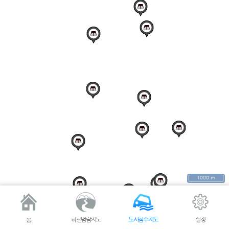
1000 m
홈
하천범람지도
도시침수지도
설정